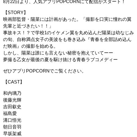
8月22日より、人気アプリPOPCORNにて配信がスタート！
【STORY】
映画部監督・陽菜には計画があった。「撮影を口実に憧れの翼
先輩と近づきたい！！」
事故キス！？で学校1のイケメン翼を丸め込んだ陽菜は幼なじみ
の旬、自称満点女子の美波をも巻き込み『青春を全部詰め込ん
だ映画』の撮影を始める。
しかし、陽菜は誰にも言えない秘密を抱えていてーー
夢撮る乙女が最後の夏を駆け抜ける青春ラブコメディー
ぜひアプリPOPCORNでご覧ください。
【CAST】
和内璃乃
後藤光輝
吉田叡史
福島愛
溝口悟光
朝日音羽
早坂架威