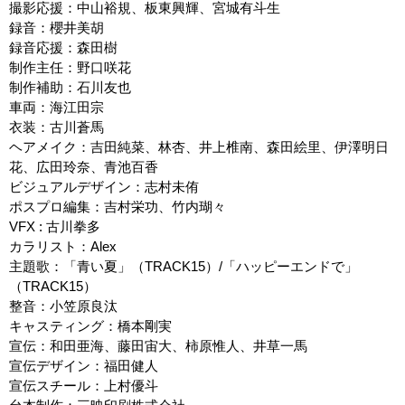
撮影応援：中山裕規、板東興輝、宮城有斗生
録音：櫻井美胡
録音応援：森田樹
制作主任：野口咲花
制作補助：石川友也
車両：海江田宗
衣装：古川蒼馬
ヘアメイク：吉田純菜、林杏、井上椎南、森田絵里、伊澤明日
花、広田玲奈、青池百香
ビジュアルデザイン：志村未侑
ポスプロ編集：吉村栄功、竹内瑚々
VFX : 古川拳多
カラリスト：Alex
主題歌：「青い夏」（TRACK15）/「ハッピーエンドで」
（TRACK15）
整音：小笠原良汰
キャスティング：橋本剛実
宣伝：和田亜海、藤田宙大、柿原惟人、井草一馬
宣伝デザイン：福田健人
宣伝スチール：上村優斗