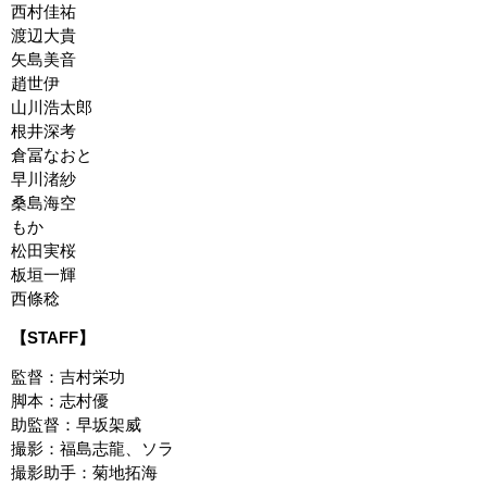
西村佳祐
渡辺大貴
矢島美音
趙世伊
山川浩太郎
根井深考
倉冨なおと
早川渚紗
桑島海空
もか
松田実桜
板垣一輝
西條稔
【STAFF】
監督：吉村栄功
脚本：志村優
助監督：早坂架威
撮影：福島志龍、ソラ
撮影助手：菊地拓海