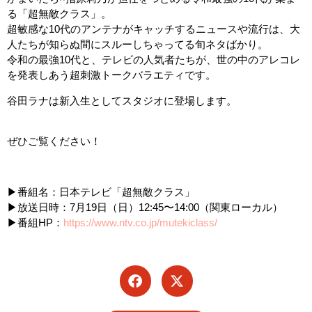
る「超無敵クラス」。
超敏感な10代のアンテナがキャッチするニュースや流行は、大
人たちが知らぬ間にスルーしちゃってる旬ネタばかり。
令和の最強10代と、テレビの人気者たちが、世の中のアレコレ
を発表しあう超刺激トークバラエティです。
谷田ラナは新入生としてスタジオに登場します。
ぜひご覧ください！
▶︎番組名：日本テレビ「超無敵クラス」
▶︎放送日時：7月19日（日）12:45〜14:00（関東ローカル）
▶︎番組HP：
https://www.ntv.co.jp/mutekiclass/