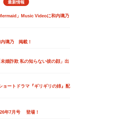
最新情報
maid」Music Videoに和内璃乃
和内璃乃 掲載！
「未婚詐欺 私の知らない彼の顔」出
ルショートドラマ『ギリギリの姉』配
026年7月号 登場！