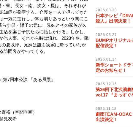
・肇、⻑女・南、次女・夏は、それぞれが
2026.03.30
認知症が発症する。介護を一人で担ってきた
日本テレビ「DRA
状は一気に進行し、体も弱りあっという間にこ
殺人』出演決定！
゙暮らす母・陽子の元に、兄妹とその家族が久
の生活を案じ子供たちに話しかける。しかし、
2026.03.27
か他人事。それから時は流れ、2023年冬。陽
BUMPオリジナル
。あの夏以降、兄妹は誰も実家に帰っていなか
配信決定！
る訪問客がやってくる。
2026.01.14
新作ショートドラ
定のお知らせ！
er 第7回本公演 「ある風景」
2025.12.16
第36回下北沢演劇祭 
vol.17 『ま
2025.11.12
：水野裕（空間企画）
劇団TEAM-ODAC
鷲見友希
出演決定！