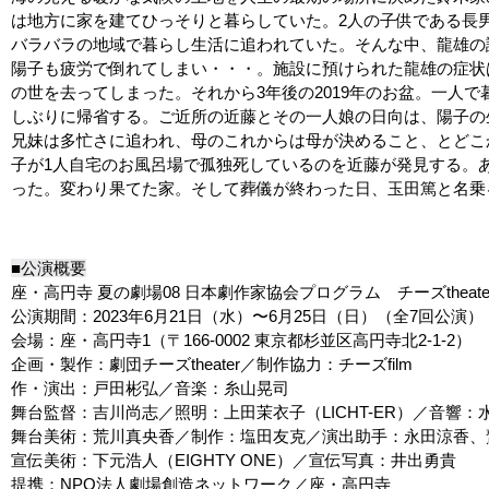
は地方に家を建てひっそりと暮らしていた。2人の子供である⻑男
バラバラの地域で暮らし生活に追われていた。そんな中、龍雄の
陽子も疲労で倒れてしまい・・・。施設に預けられた龍雄の症
の世を去ってしまった。それから3年後の2019年のお盆。一人て
しぶりに帰省する。ご近所の近藤とその一人娘の日向は、陽子
兄妹は多忙さに追われ、母のこれからは母が決めること、とどこ
子が1人自宅のお風呂場で孤独死しているのを近藤が発見する
った。変わり果てた家。そして葬儀が終わった日、玉田篤と名乗
■公演概要
座・高円寺 夏の劇場08 日本劇作家協会プログラム チーズtheat
公演期間：2023年6月21日（水）〜6月25日（日）（全7回公演）
会場：座・高円寺1（〒166-0002 東京都杉並区高円寺北2-1-2）
企画・製作：劇団チーズtheater／制作協力：チーズfilm
作・演出：戸田彬弘／音楽：糸山晃司
舞台監督：吉川尚志／照明：上田茉衣子（LICHT-ER）／音響
舞台美術：荒川真央香／制作：塩田友克／演出助手：永田涼香、
宣伝美術：下元浩人（EIGHTY ONE）／宣伝写真：井出勇貴
提携：NPO法人劇場創造ネットワーク／座・高円寺