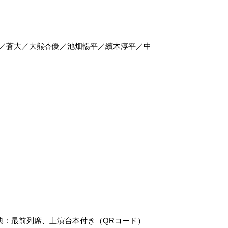
智子／蒼大／大熊杏優／池畑暢平／續木淳平／中
特典：最前列席、上演台本付き（QRコード）